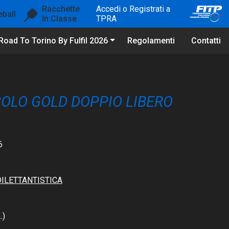
Racchette
Accedi o Registrati a
eball
In Classe
TPRA
Road To Torino By Fulfil 2026
Regolamenti
Contatti
COLO GOLD DOPPIO LIBERO
6
DILETTANTISTICA
.)