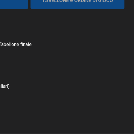
TABELLONE e ORDINE DI GIOCO
Tabellone finale
iari)