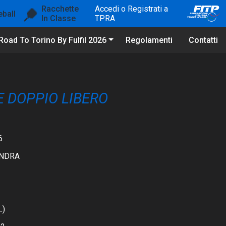
Racchette
Accedi o Registrati a
eball
In Classe
TPRA
Road To Torino By Fulfil 2026
Regolamenti
Contatti
RE DOPPIO LIBERO
6
ANDRA
.)