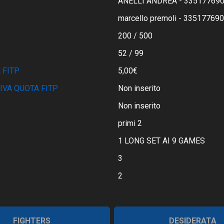
ANELLI ANDREA - 33517769
marcello premoli - 33517769
200 / 500
52 / 99
 FITP
5,00€
IVA QUOTA FITP
Non inserito
Non inserito
primi 2
1 LONG SET AI 9 GAMES
3
2
FIGHTERS
DESIDERATA