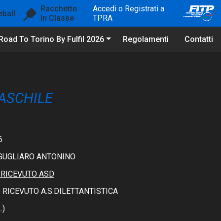
Racchette
Accedi o Registrati a
eball
In Classe
TPRA
Road To Torino By Fulfil 2026
Regolamenti
Contatti
ASCHILE
6
UGUGLIARO ANTONINO
 RICEVUTO ASD
 RICEVUTO A.S.DILETTANTISTICA
.)