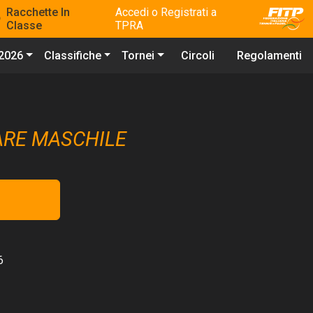
Racchette In
Accedi o Registrati a
Classe
TPRA
 2026
Classifiche
Tornei
Circoli
Regolamenti
ARE MASCHILE
6