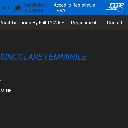
Racchette
Accedi o Registrati a
eball
In Classe
TPRA
Road To Torino By Fulfil 2026
Regolamenti
Contatti
L SINGOLARE FEMMINILE
6
SMINE