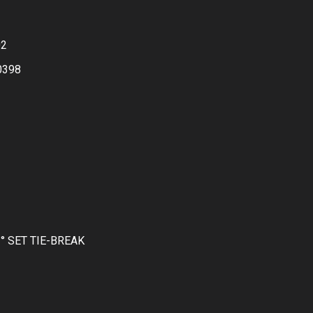
02
0398
° SET TIE-BREAK