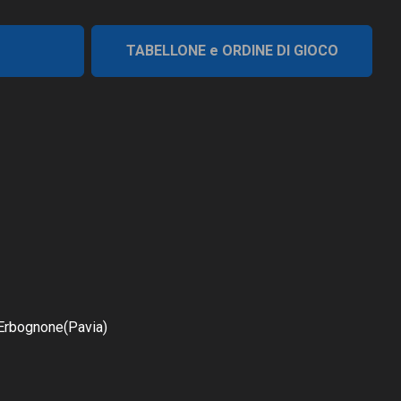
TABELLONE e ORDINE DI GIOCO
 Erbognone(Pavia)