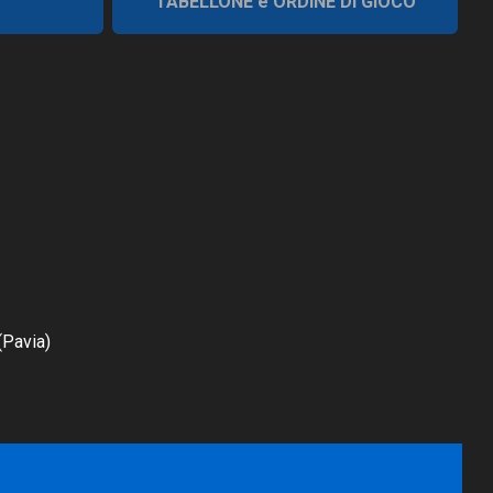
TABELLONE e ORDINE DI GIOCO
(Pavia)