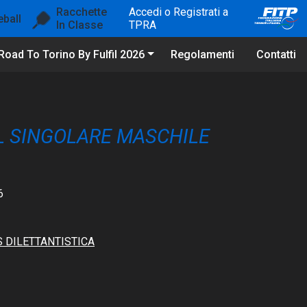
Racchette
Accedi o Registrati a
eball
In Classe
TPRA
Road To Torino By Fulfil 2026
Regolamenti
Contatti
EL SINGOLARE MASCHILE
6
S DILETTANTISTICA