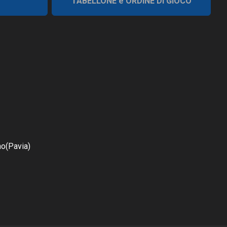
TABELLONE e ORDINE DI GIOCO
o(Pavia)