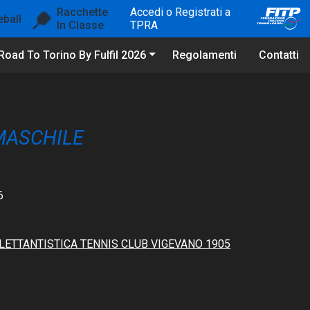
Racchette
Accedi o Registrati a
eball
In Classe
TPRA
Road To Torino By Fulfil 2026
Regolamenti
Contatti
MASCHILE
6
LETTANTISTICA TENNIS CLUB VIGEVANO 1905