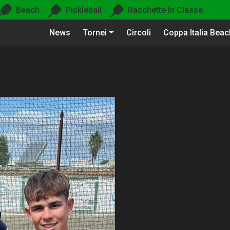
Beach
Pickleball
Racchette In Classe
News
Tornei
Circoli
Coppa Italia Bea