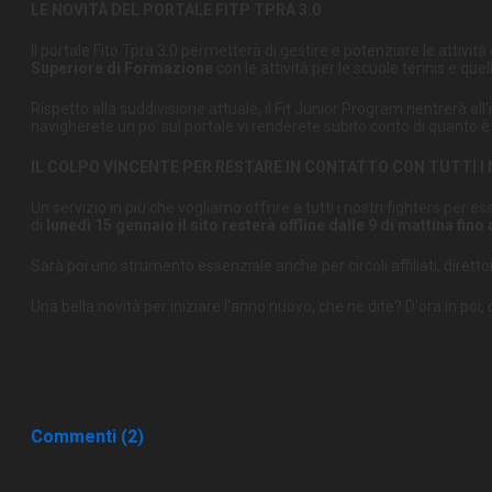
LE NOVITÀ DEL PORTALE FITP TPRA 3.0
Il portale Fito Tpra 3.0 permetterà di gestire e potenziare le attivi
Superiore di Formazione
con le attività per le scuole tennis e que
Rispetto alla suddivisione attuale, il Fit Junior Program rientrerà 
navigherete un po' sul portale vi renderete subito conto di quanto è 
IL COLPO VINCENTE PER RESTARE IN CONTATTO CON TUTTI I
Un servizio in più che vogliamo offrire a tutti i nostri fighters per e
di
lunedì 15 gennaio il sito resterà offline dalle 9 di mattina fino
Sarà poi uno strumento essenziale anche per circoli affiliati, diretto
Una bella novità per iniziare l'anno nuovo, che ne dite? D'ora in poi
Commenti (2)