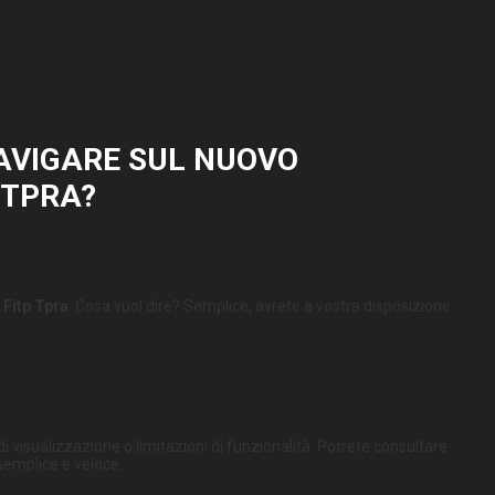
AVIGARE SUL NUOVO
 TPRA?
 Fitp Tpra
. Cosa vuol dire? Semplice, avrete a vostra disposizione
 visualizzazione o limitazioni di funzionalità. Potrete consultare
semplice e veloce.