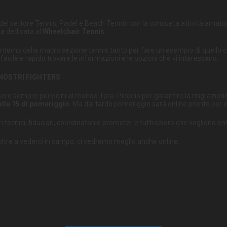
tà del settore Tennis, Padel e Beach Tennis con la consueta attività amato
lla dedicata al
Wheelchair Tennis
.
all'interno della macro sezione tennis tanto per fare un esempio di quell
facile e rapido trovare le informazioni e le opzioni che vi interessano.
 NOSTRI FIGHTERS
ssere sempre più vicini al mondo Tpra. Proprio per garantire la migrazione di
 alle 15 di pomeriggio
. Ma dal tardo pomeriggio sarà online pronto per e
ri tecnici, fiduciari, coordinatori e promoter e tutti coloro che vogliono 
, oltre a vederci in campo, ci vedremo meglio anche online.