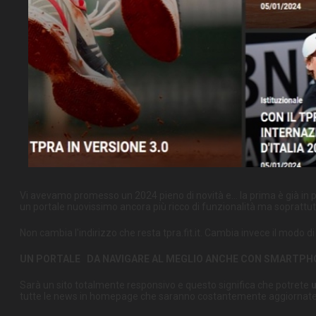
Vi avevamo promesso un 2024 pieno di novità e... la prima è già in 
un portale nuovissimo ancora più ricco di funzionalità ma soprattutt
Non cambia l'indirizzo che resta tpra.fit.it. Cambia invece il modo d
UN PORTALE DA NAVIGARE AL MEGLIO ANCHE CON SMARTPH
Sarà un sito totalmente responsivo e questo significa che potrete
u
tutte le news in homepage che saranno costantemente aggiornate ma, 