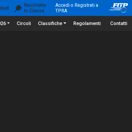
Racchette
Accedi o Registrati a
eball
In Classe
TPRA
026
Circoli
Classifiche
Regolamenti
Contatti