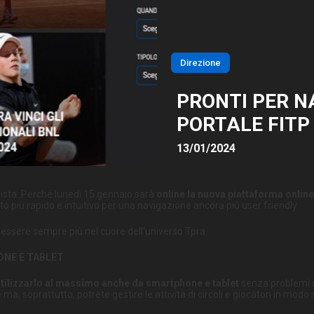
Direzione
PRONTI PER N
PORTALE FITP
13/01/2024
pista. Perché lunedì 15 gennaio sarà
online la nuova piattaforma online
o più rapido e intuitivo per una navigazione ancora più user friendly.
i essere sempre più nel cuore dell'universo Tpra.
ONE E TABLET
tilizzarlo al massimo anche da smartphone e tablet
senza problemi di
soprattutto, potrete gestire le attività di circoli e giocatori in modo 