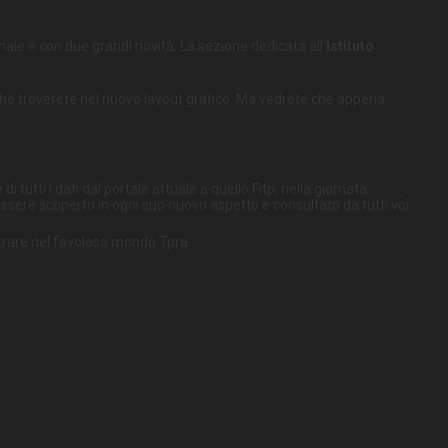
riale e con due grandi novità. La sezione dedicata all'
Istituto
o che troverete nel nuovo layout grafico. Ma vedrete che appena
 tutti i dati dal portale attuale a quello Fitp, nella giornata
ssere scoperto in ogni suo nuovo aspetto e consultato da tutti voi.
entrare nel favoloso mondo Tpra.