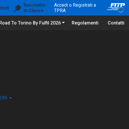
Racchette
Accedi o Registrati a
eball
In Classe
TPRA
Road To Torino By Fulfil 2026
Regolamenti
Contatti
ONI
-