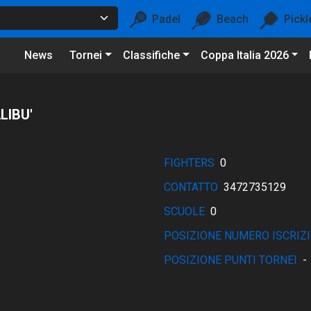
Padel
Beach
Pickl
News
Tornei
Classifiche
Coppa Italia 2026
LIBU'
FIGHTERS
0
CONTATTO
3472735129
SCUOLE
0
POSIZIONE NUMERO ISCRIZI
POSIZIONE PUNTI TORNEI
-