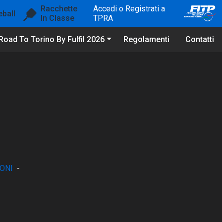
Racchette
Accedi o Registrati a
eball
In Classe
TPRA
Road To Torino By Fulfil 2026
Regolamenti
Contatti
ONI
-