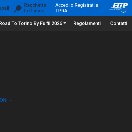
Racchette
Accedi o Registrati a
eball
In Classe
TPRA
Road To Torino By Fulfil 2026
Regolamenti
Contatti
ONI
-