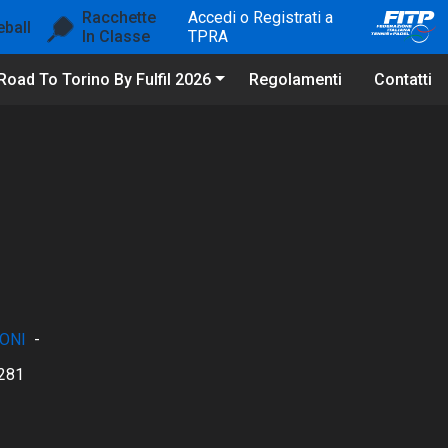
Racchette
Accedi o Registrati a
eball
In Classe
TPRA
Road To Torino By Fulfil 2026
Regolamenti
Contatti
ONI
-
281