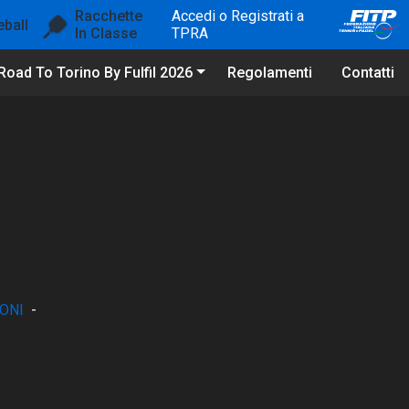
Racchette
Accedi o Registrati a
eball
In Classe
TPRA
Road To Torino By Fulfil 2026
Regolamenti
Contatti
ONI
-