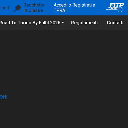
Racchette
Accedi o Registrati a
eball
In Classe
TPRA
Road To Torino By Fulfil 2026
Regolamenti
Contatti
ONI
-