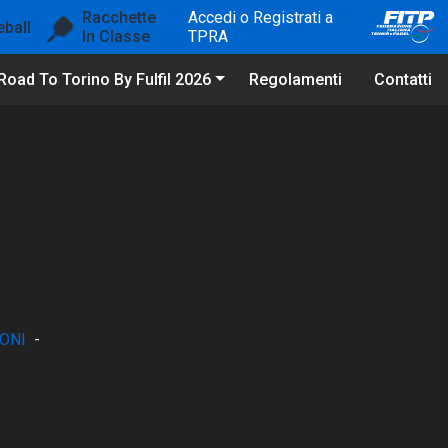
Racchette
Accedi o Registrati a
eball
In Classe
TPRA
Road To Torino By Fulfil 2026
Regolamenti
Contatti
ONI
-