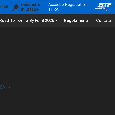
Racchette
Accedi o Registrati a
eball
In Classe
TPRA
Road To Torino By Fulfil 2026
Regolamenti
Contatti
ONI
-