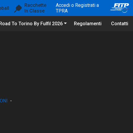
Racchette
Accedi o Registrati a
eball
In Classe
TPRA
Road To Torino By Fulfil 2026
Regolamenti
Contatti
ONI
-