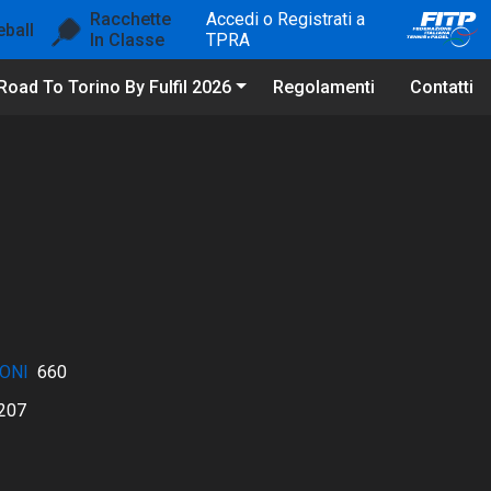
Racchette
Accedi o Registrati a
eball
In Classe
TPRA
Road To Torino By Fulfil 2026
Regolamenti
Contatti
ONI
660
207