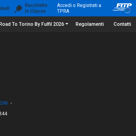
Racchette
Accedi o Registrati a
eball
In Classe
TPRA
Road To Torino By Fulfil 2026
Regolamenti
Contatti
ONI
-
344