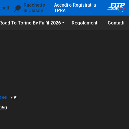
Racchette
Accedi o Registrati a
eball
In Classe
TPRA
Road To Torino By Fulfil 2026
Regolamenti
Contatti
ONI
799
050