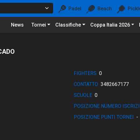
Padel
Beach
Pickl
News
Tornei
Classifiche
Coppa Italia 2026
RCADO
FIGHTERS
0
CONTATTO
3482667177
SCUOLE
0
POSIZIONE NUMERO ISCRIZI
POSIZIONE PUNTI TORNEI
-