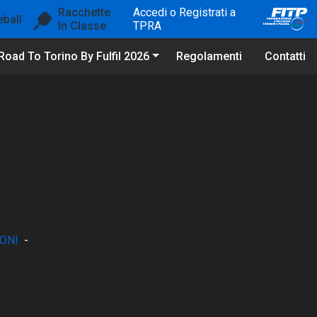
Racchette
Accedi o Registrati a
eball
In Classe
TPRA
Road To Torino By Fulfil 2026
Regolamenti
Contatti
ONI
-