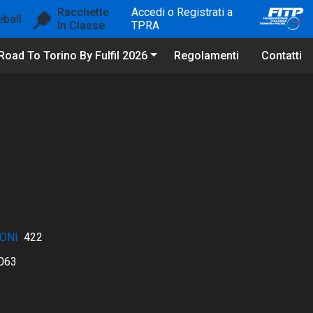
Racchette
Accedi o Registrati a
eball
In Classe
TPRA
Road To Torino By Fulfil 2026
Regolamenti
Contatti
ONI
422
063