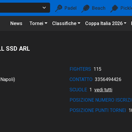
Padel
Beach
Pickl
News
Tornei
Classifiche
Coppa Italia 2026
LL SSD ARL
FIGHTERS
115
Napoli)
CONTATTO
3356494426
SCUOLE
1
vedi tutti
POSIZIONE NUMERO ISCRIZI
POSIZIONE PUNTI TORNEI
1