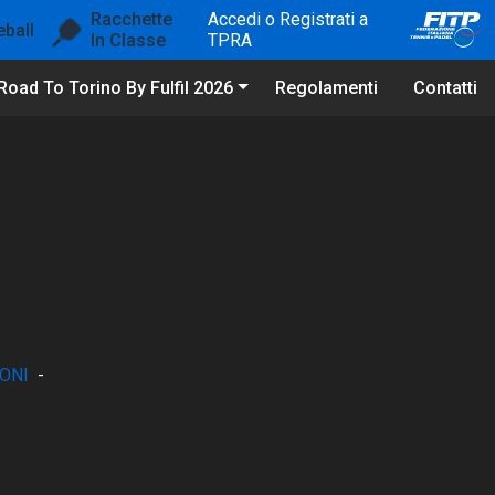
Racchette
Accedi o Registrati a
eball
In Classe
TPRA
Road To Torino By Fulfil 2026
Regolamenti
Contatti
ONI
-