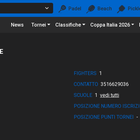
Padel
Beach
Pickl
News
Tornei
Classifiche
Coppa Italia 2026
E
FIGHTERS
1
CONTATTO
3516629036
SCUOLE
1
vedi tutti
POSIZIONE NUMERO ISCRIZI
POSIZIONE PUNTI TORNEI
-