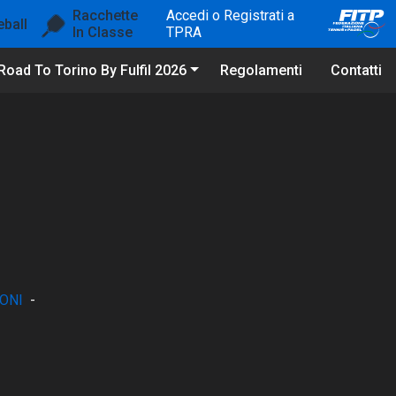
Racchette
Accedi o Registrati a
eball
In Classe
TPRA
Road To Torino By Fulfil 2026
Regolamenti
Contatti
ONI
-