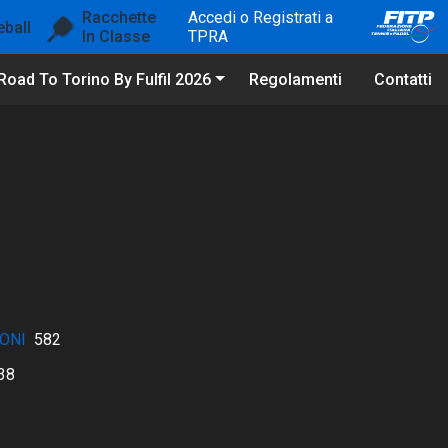
Racchette
Accedi o Registrati a
eball
In Classe
TPRA
Road To Torino By Fulfil 2026
Regolamenti
Contatti
ONI
582
38