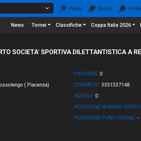
Padel
Beach
Pickl
News
Tornei
Classifiche
Coppa Italia 2026
TO SOCIETA' SPORTIVA DILETTANTISTICA A RE
FIGHTERS
0
ssolengo ( Piacenza)
CONTATTO
3351337148
SCUOLE
0
POSIZIONE NUMERO ISCRIZI
POSIZIONE PUNTI TORNEI
-