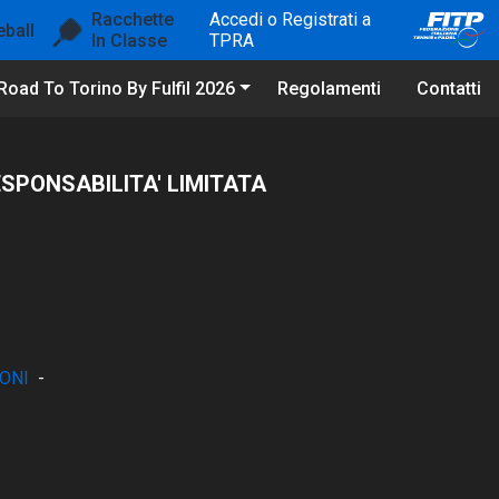
Racchette
Accedi o Registrati a
eball
In Classe
TPRA
Road To Torino By Fulfil 2026
Regolamenti
Contatti
SPONSABILITA' LIMITATA
ONI
-