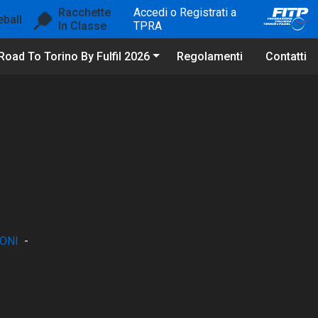
Racchette
Accedi o Registrati a
eball
In Classe
TPRA
Road To Torino By Fulfil 2026
Regolamenti
Contatti
ONI
-