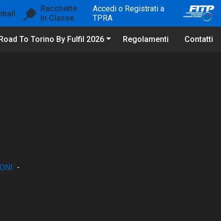
Racchette
Accedi o Registrati a
eball
In Classe
TPRA
Road To Torino By Fulfil 2026
Regolamenti
Contatti
ONI
-