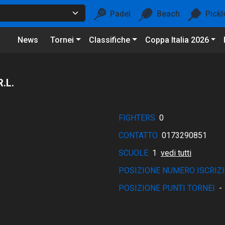
Padel
Beach
Pickl
News
Tornei
Classifiche
Coppa Italia 2026
.L.
FIGHTERS
0
CONTATTO
0173290851
SCUOLE
1
vedi tutti
POSIZIONE NUMERO ISCRIZI
POSIZIONE PUNTI TORNEI
-