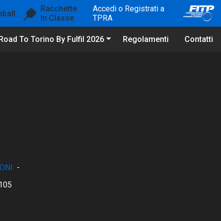
Racchette
Accedi o Registrati a
eball
In Classe
TPRA
Road To Torino By Fulfil 2026
Regolamenti
Contatti
ONI
-
105