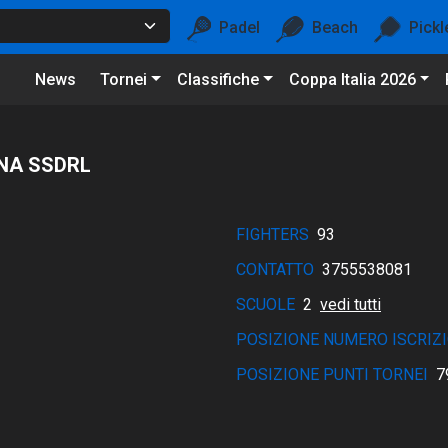
Padel
Beach
Pickl
News
Tornei
Classifiche
Coppa Italia 2026
NA SSDRL
FIGHTERS
93
CONTATTO
3755538081
SCUOLE
2
vedi tutti
POSIZIONE NUMERO ISCRIZI
POSIZIONE PUNTI TORNEI
7