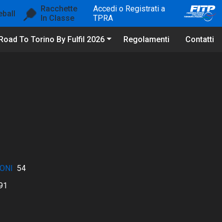
Racchette
Accedi o Registrati a
eball
In Classe
TPRA
Road To Torino By Fulfil 2026
Regolamenti
Contatti
ONI
54
91