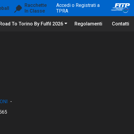
Racchette
Accedi o Registrati a
eball
In Classe
TPRA
Road To Torino By Fulfil 2026
Regolamenti
Contatti
ONI
-
565