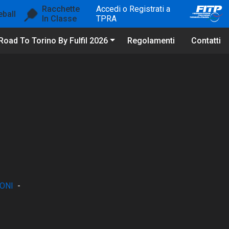
Racchette
Accedi o Registrati a
eball
In Classe
TPRA
Road To Torino By Fulfil 2026
Regolamenti
Contatti
ONI
-