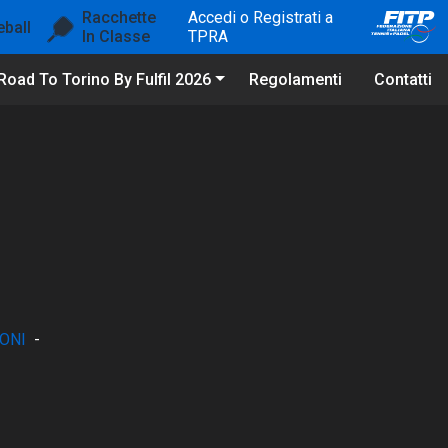
Racchette
Accedi o Registrati a
eball
In Classe
TPRA
Road To Torino By Fulfil 2026
Regolamenti
Contatti
ONI
-