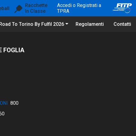
Racchette
Accedi o Registrati a
eball
In Classe
TPRA
Road To Torino By Fulfil 2026
Regolamenti
Contatti
E FOGLIA
ONI
800
60