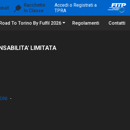
Racchette
Accedi o Registrati a
eball
In Classe
TPRA
Road To Torino By Fulfil 2026
Regolamenti
Contatti
SABILITA' LIMITATA
ONI
-