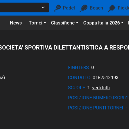
Padel
Beach
Pickl
News
Tornei
Classifiche
Coppa Italia 2026
SOCIETA' SPORTIVA DILETTANTISTICA A RESPON
FIGHTERS
0
ia)
CONTATTO
0187513193
SCUOLE
1
vedi tutti
POSIZIONE NUMERO ISCRIZI
POSIZIONE PUNTI TORNEI
-