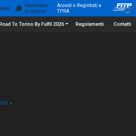
Racchette
Accedi o Registrati a
eball
In Classe
TPRA
Road To Torino By Fulfil 2026
Regolamenti
Contatti
ONI
-