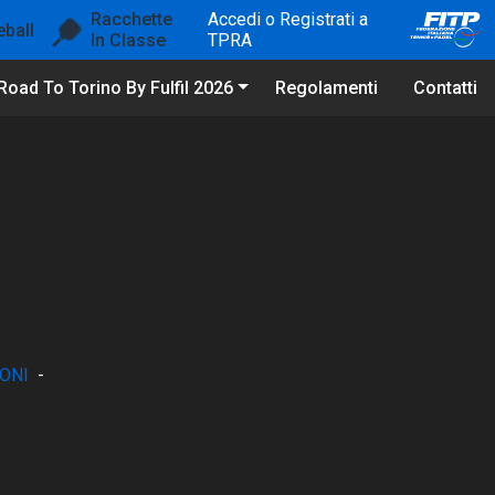
Racchette
Accedi o Registrati a
eball
In Classe
TPRA
Road To Torino By Fulfil 2026
Regolamenti
Contatti
ONI
-