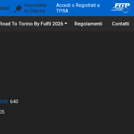
Racchette
Accedi o Registrati a
eball
In Classe
TPRA
Road To Torino By Fulfil 2026
Regolamenti
Contatti
ONI
640
05