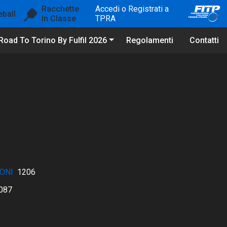
Racchette
Accedi o Registrati a
eball
In Classe
TPRA
Road To Torino By Fulfil 2026
Regolamenti
Contatti
ONI
1206
087