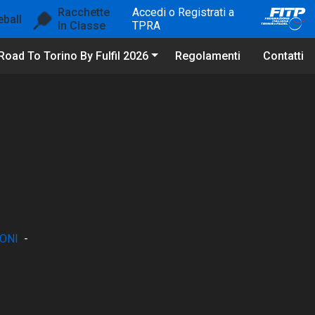
Racchette
Accedi o Registrati a
eball
In Classe
TPRA
Road To Torino By Fulfil 2026
Regolamenti
Contatti
ONI
-