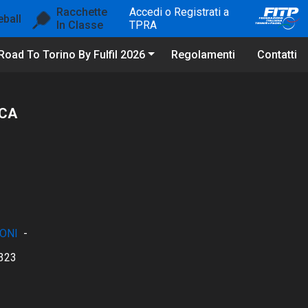
Racchette
Accedi o Registrati a
eball
In Classe
TPRA
Road To Torino By Fulfil 2026
Regolamenti
Contatti
ICA
ONI
-
323