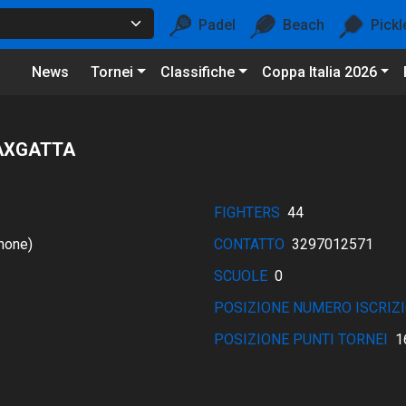
Padel
Beach
Pickl
News
Tornei
Classifiche
Coppa Italia 2026
AXGATTA
FIGHTERS
44
none)
CONTATTO
3297012571
SCUOLE
0
POSIZIONE NUMERO ISCRIZI
POSIZIONE PUNTI TORNEI
1