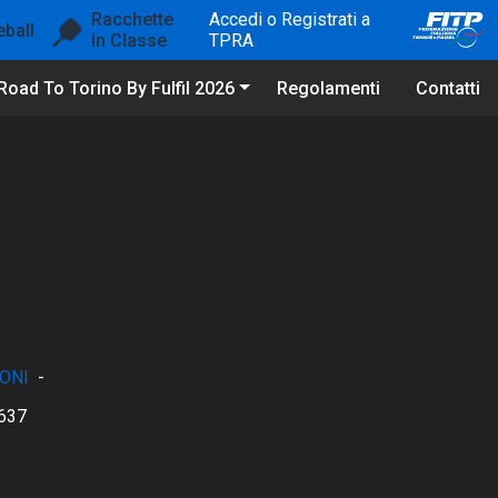
Racchette
Accedi o Registrati a
eball
In Classe
TPRA
Road To Torino By Fulfil 2026
Regolamenti
Contatti
ONI
-
637