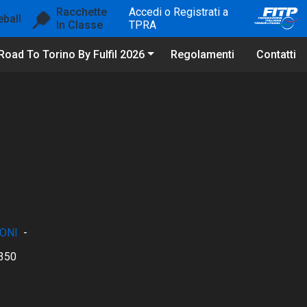
Racchette
Accedi o Registrati a
eball
In Classe
TPRA
Road To Torino By Fulfil 2026
Regolamenti
Contatti
ONI
-
350