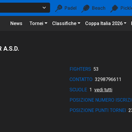
Padel
Beach
Pickl
News
Tornei
Classifiche
Coppa Italia 2026
A.S.D.
FIGHTERS
53
CONTATTO
3298796611
SCUOLE
1
vedi tutti
POSIZIONE NUMERO ISCRIZI
POSIZIONE PUNTI TORNEI
2