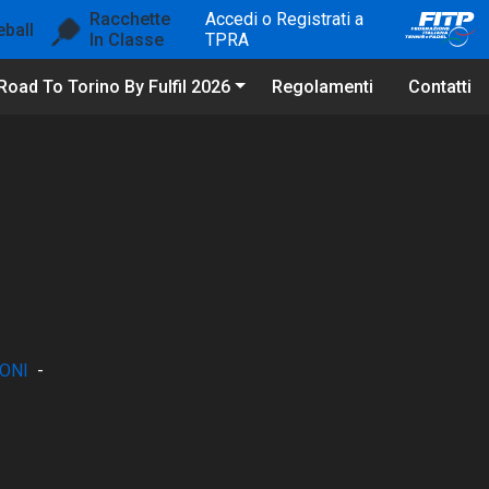
Racchette
Accedi o Registrati a
eball
In Classe
TPRA
Road To Torino By Fulfil 2026
Regolamenti
Contatti
ONI
-