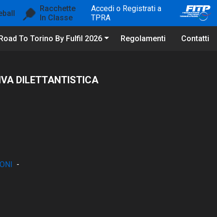
Racchette
Accedi o Registrati a
eball
In Classe
TPRA
Road To Torino By Fulfil 2026
Regolamenti
Contatti
IVA DILETTANTISTICA
ONI
-