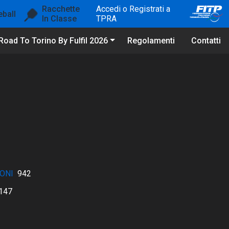
Racchette
Accedi o Registrati a
eball
In Classe
TPRA
Road To Torino By Fulfil 2026
Regolamenti
Contatti
ONI
942
147