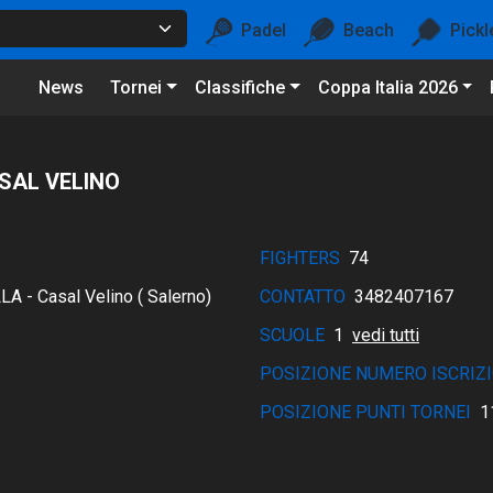
Padel
Beach
Pickl
News
Tornei
Classifiche
Coppa Italia 2026
SAL VELINO
FIGHTERS
74
A - Casal Velino ( Salerno)
CONTATTO
3482407167
SCUOLE
1
vedi tutti
POSIZIONE NUMERO ISCRIZI
POSIZIONE PUNTI TORNEI
1