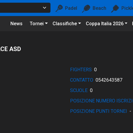
Padel
Beach
Pickl
News
Tornei
Classifiche
Coppa Italia 2026
ACE ASD
FIGHTERS
0
CONTATTO
0542643587
SCUOLE
0
POSIZIONE NUMERO ISCRIZI
POSIZIONE PUNTI TORNEI
-