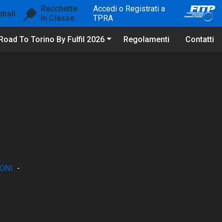
Racchette
Accedi o Registrati a
eball
In Classe
TPRA
Road To Torino By Fulfil 2026
Regolamenti
Contatti
ONI
-