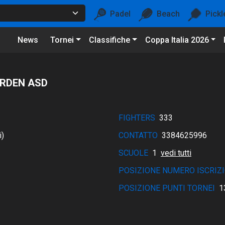
Padel
Beach
Pickl
News
Tornei
Classifiche
Coppa Italia 2026
ARDEN ASD
FIGHTERS
333
i)
CONTATTO
3384625996
SCUOLE
1
vedi tutti
POSIZIONE NUMERO ISCRIZI
POSIZIONE PUNTI TORNEI
1