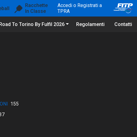
Racchette
Accedi o Registrati a
eball
In Classe
TPRA
Road To Torino By Fulfil 2026
Regolamenti
Contatti
ONI
155
37